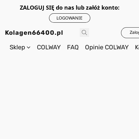
ZALOGUJ SIĘ do nas lub załóż konto:
LOGOWANIE
Kolagen66400.pl
Zalo
Sklep
COLWAY
FAQ
Opinie COLWAY
K