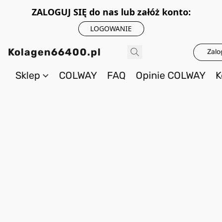
ZALOGUJ SIĘ do nas lub załóż konto:
LOGOWANIE
Kolagen66400.pl
Zalo
Sklep
COLWAY
FAQ
Opinie COLWAY
K