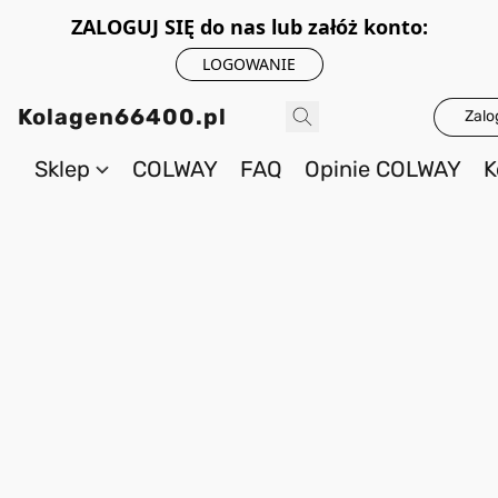
ZALOGUJ SIĘ do nas lub załóż konto:
LOGOWANIE
Kolagen66400.pl
Zalo
Sklep
COLWAY
FAQ
Opinie COLWAY
K