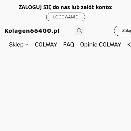
ZALOGUJ SIĘ do nas lub załóż konto:
LOGOWANIE
Kolagen66400.pl
Zalo
Sklep
COLWAY
FAQ
Opinie COLWAY
K