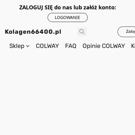
ZALOGUJ SIĘ do nas lub załóż konto:
LOGOWANIE
Kolagen66400.pl
Zalo
Sklep
COLWAY
FAQ
Opinie COLWAY
K