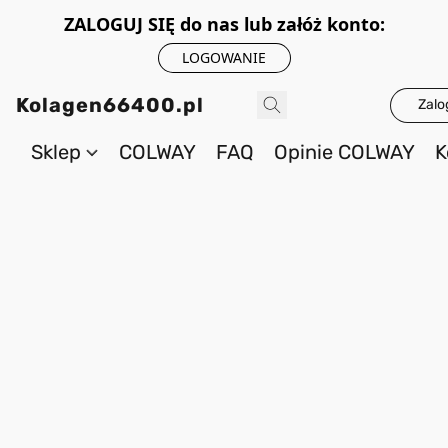
ZALOGUJ SIĘ do nas lub załóż konto:
LOGOWANIE
Kolagen66400.pl
Zalo
Sklep
COLWAY
FAQ
Opinie COLWAY
K