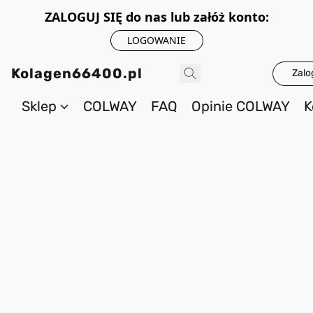
ZALOGUJ SIĘ do nas lub załóż konto:
LOGOWANIE
Kolagen66400.pl
Zalo
Sklep
COLWAY
FAQ
Opinie COLWAY
K