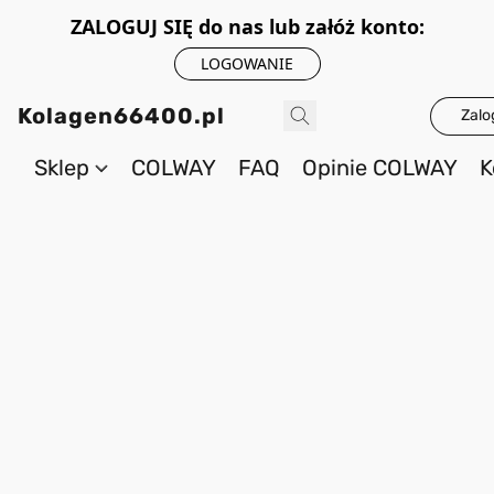
ZALOGUJ SIĘ do nas lub załóż konto:
LOGOWANIE
Kolagen66400.pl
Zalo
Sklep
COLWAY
FAQ
Opinie COLWAY
K